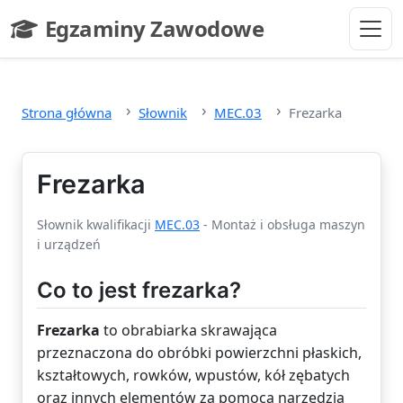
Przejdź do głównej treści
Egzaminy Zawodowe
- strona główna
Strona główna
Słownik
MEC.03
Frezarka
Frezarka
Słownik kwalifikacji
MEC.03
- Montaż i obsługa maszyn
i urządzeń
Co to jest frezarka?
Frezarka
to obrabiarka skrawająca
przeznaczona do obróbki powierzchni płaskich,
kształtowych, rowków, wpustów, kół zębatych
oraz innych elementów za pomocą narzędzia