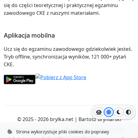
się do części teoretycznej i praktycznej egzaminu
zawodowego CKE z naszymi materiałami.
Aplikacja mobilna
Ucz się do egzaminu zawodowego gdziekolwiek jesteś.
Tryb offline, synchronizacja wyników, 121 000+ pytań
CKE.
Jasny motyw
Ciemny
Wyso
© 2025 - 2026
brylka.net
|
Bartosz Bryniarski
Kwalifikacje
|
Słownik
|
Blog
|
Opinie
|
Dokumenty
|
Strona wykorzystuje pliki cookies do poprawy
Regulamin
|
Prywatność