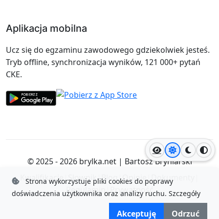
Aplikacja mobilna
Ucz się do egzaminu zawodowego gdziekolwiek jesteś.
Tryb offline, synchronizacja wyników, 121 000+ pytań
CKE.
Jasny motyw
Ciemny
Wyso
© 2025 - 2026
brylka.net
|
Bartosz Bryniarski
Kwalifikacje
|
Słownik
|
Blog
|
Opinie
|
Dokumenty
|
Strona wykorzystuje pliki cookies do poprawy
Regulamin
|
Prywatność
doświadczenia użytkownika oraz analizy ruchu.
Szczegóły
Akceptuję
Odrzuć