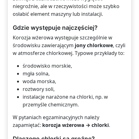
niegroźnie, ale w rzeczywistości może szybko
osłabić element maszyny lub instalacji.
Gdzie występuje najczęściej?
Korozja wżerowa występuje szczególnie w
środowisku zawierającym
jony chlorkowe
, czyli
w atmosferze chlorkowej. Typowe przykłady to:
środowisko morskie,
mgła solna,
woda morska,
roztwory soli,
instalacje narażone na chlorki, np. w
przemyśle chemicznym.
W pytaniach egzaminacyjnych należy
zapamiętać:
korozja wżerowa → chlorki
.
Dlaczego chlorki są groźne?