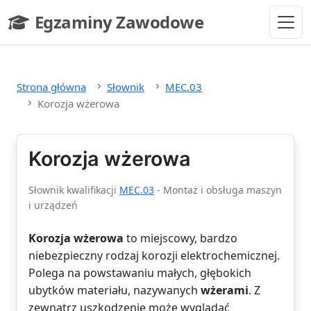
Przejdź do głównej treści
Egzaminy Zawodowe
- strona główna
Strona główna
Słownik
MEC.03
Korozja wżerowa
Korozja wżerowa
Słownik kwalifikacji
MEC.03
- Montaż i obsługa maszyn
i urządzeń
Korozja wżerowa
to miejscowy, bardzo
niebezpieczny rodzaj korozji elektrochemicznej.
Polega na powstawaniu małych, głębokich
ubytków materiału, nazywanych
wżerami
. Z
zewnątrz uszkodzenie może wyglądać