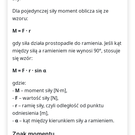
Dla pojedynczej siły moment oblicza się ze
wzoru:
M = F · r
gdy siła działa prostopadle do ramienia. Jeśli kąt
między siłą a ramieniem nie wynosi 90°, stosuje
się wzór:
M = F · r · sin α
gdzie:
-
M
– moment siły [N·m],
-
F
– wartość siły [N],
-
r
– ramię siły, czyli odległość od punktu
odniesienia [m],
-
α
– kąt między kierunkiem siły a ramieniem.
Znak momentu