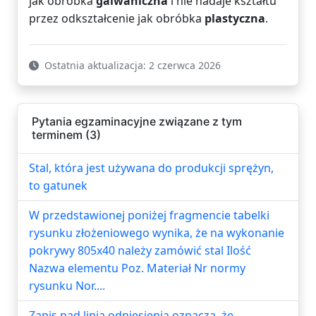
jak obróbka
galwaniczna
i nie nadaje kształtu
przez odkształcenie jak obróbka
plastyczna
.
Ostatnia aktualizacja: 2 czerwca 2026
Pytania egzaminacyjne związane z tym
terminem (3)
Stal, która jest używana do produkcji sprężyn,
to gatunek
W przedstawionej poniżej fragmencie tabelki
rysunku złożeniowego wynika, że na wykonanie
pokrywy 805x40 należy zamówić stal Ilość
Nazwa elementu Poz. Materiał Nr normy
rysunku Nor....
Zapis nad linią odniesienia oznacza, że