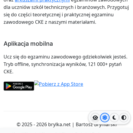
dla uczniów szkół technicznych i branżowych. Przygotuj
się do części teoretycznej i praktycznej egzaminu
zawodowego CKE z naszymi materiałami.
Aplikacja mobilna
Ucz się do egzaminu zawodowego gdziekolwiek jesteś.
Tryb offline, synchronizacja wyników, 121 000+ pytań
CKE.
Jasny motyw
Ciemny
Wyso
© 2025 - 2026
brylka.net
|
Bartosz Bryniarski