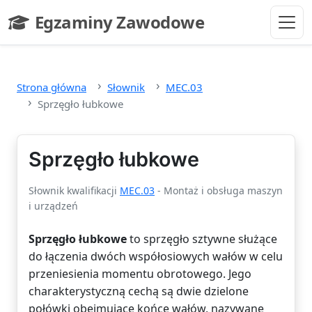
Przejdź do głównej treści
Egzaminy Zawodowe
- strona główna
Strona główna
Słownik
MEC.03
Sprzęgło łubkowe
Sprzęgło łubkowe
Słownik kwalifikacji
MEC.03
- Montaż i obsługa maszyn
i urządzeń
Sprzęgło łubkowe
to sprzęgło sztywne służące
do łączenia dwóch współosiowych wałów w celu
przeniesienia momentu obrotowego. Jego
charakterystyczną cechą są dwie dzielone
połówki obejmujące końce wałów, nazywane