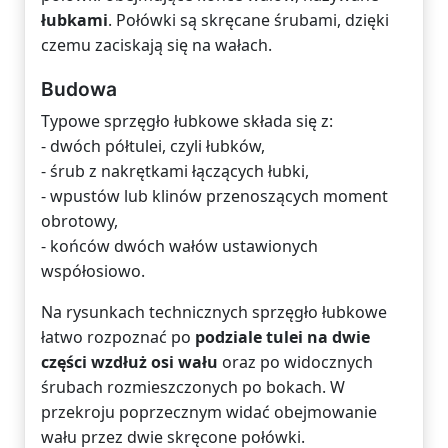
łubkami
. Połówki są skręcane śrubami, dzięki
czemu zaciskają się na wałach.
Budowa
Typowe sprzęgło łubkowe składa się z:
- dwóch półtulei, czyli łubków,
- śrub z nakrętkami łączących łubki,
- wpustów lub klinów przenoszących moment
obrotowy,
- końców dwóch wałów ustawionych
współosiowo.
Na rysunkach technicznych sprzęgło łubkowe
łatwo rozpoznać po
podziale tulei na dwie
części wzdłuż osi wału
oraz po widocznych
śrubach rozmieszczonych po bokach. W
przekroju poprzecznym widać obejmowanie
wału przez dwie skręcone połówki.