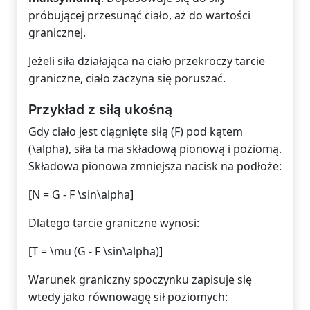
próbującej przesunąć ciało, aż do wartości
granicznej.
Jeżeli siła działająca na ciało przekroczy tarcie
graniczne, ciało zaczyna się poruszać.
Przykład z siłą ukośną
Gdy ciało jest ciągnięte siłą (F) pod kątem
(\alpha), siła ta ma składową pionową i poziomą.
Składowa pionowa zmniejsza nacisk na podłoże:
[N = G - F \sin\alpha]
Dlatego tarcie graniczne wynosi:
[T = \mu (G - F \sin\alpha)]
Warunek graniczny spoczynku zapisuje się
wtedy jako równowagę sił poziomych: