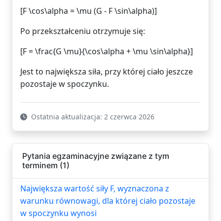
[F \cos\alpha = \mu (G - F \sin\alpha)]
Po przekształceniu otrzymuje się:
[F = \frac{G \mu}{\cos\alpha + \mu \sin\alpha}]
Jest to największa siła, przy której ciało jeszcze
pozostaje w spoczynku.
Ostatnia aktualizacja: 2 czerwca 2026
Pytania egzaminacyjne związane z tym
terminem (1)
Największa wartość siły F, wyznaczona z
warunku równowagi, dla której ciało pozostaje
w spoczynku wynosi