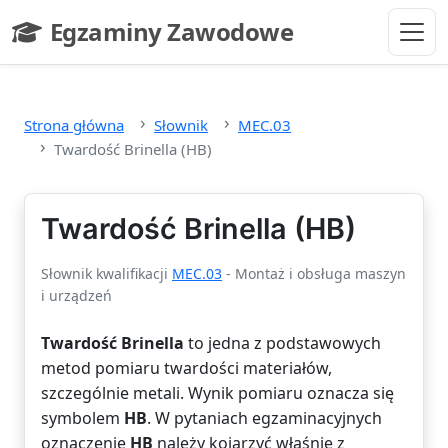
Przejdź do głównej treści
Egzaminy Zawodowe
- strona główna
Strona główna
Słownik
MEC.03
Twardość Brinella (HB)
Twardość Brinella (HB)
Słownik kwalifikacji
MEC.03
- Montaż i obsługa maszyn
i urządzeń
Twardość Brinella
to jedna z podstawowych
metod pomiaru twardości materiałów,
szczególnie metali. Wynik pomiaru oznacza się
symbolem
HB
. W pytaniach egzaminacyjnych
oznaczenie
HB
należy kojarzyć właśnie z