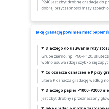
P240 jest zbyt drobną gradacją do 
dobrej przyczepności masy szpachlo
Jaką gradację powinien mieć papier ś
Dlaczego do usuwania rdzy stosuj
Grube ziarno, np. P60–P120, skutec
wolno usuwa rdzę i szybko się zapyc
Co oznacza oznaczenie P przy gr
Litera P oznacza gradację według no
Dlaczego papier P1000–P2000 nie 
Jest zbyt drobny i przeznaczony głó
Jaką gradację można zastosowa