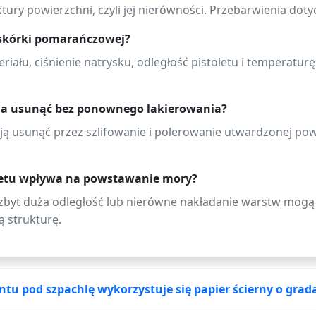
ry powierzchni, czyli jej nierówności. Przebarwienia dotyc
 skórki pomarańczowej?
iału, ciśnienie natrysku, odległość pistoletu i temperaturę
a usunąć bez ponownego lakierowania?
a ją usunąć przez szlifowanie i polerowanie utwardzonej po
oletu wpływa na powstawanie mory?
 zbyt duża odległość lub nierówne nakładanie warstw mogą 
 strukturę.
 pod szpachlę wykorzystuje się papier ścierny o grada