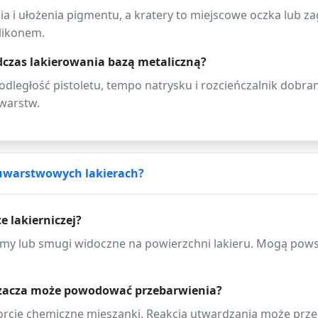
ia i ułożenia pigmentu, a kratery to miejscowe oczka lub
ilikonem.
dczas lakierowania bazą metaliczną?
odległość pistoletu, tempo natrysku i rozcieńczalnik dobra
 warstw.
wuwarstwowych lakierach?
 lakierniczej?
my lub smugi widoczne na powierzchni lakieru. Mogą powsta
dzacza może powodować przebarwienia?
rcje chemiczne mieszanki. Reakcja utwardzania może prze