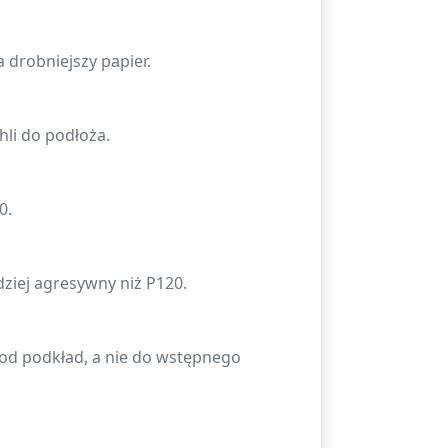
a drobniejszy papier.
li do podłoża.
0.
dziej agresywny niż P120.
 pod podkład, a nie do wstępnego