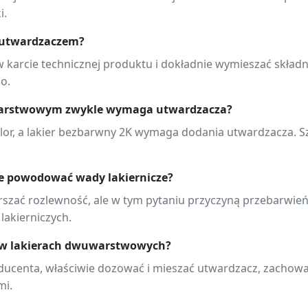
i.
z utwardzaczem?
karcie technicznej produktu i dokładnie wymieszać składni
o.
warstwowym zwykle wymaga utwardzacza?
or, a lakier bezbarwny 2K wymaga dodania utwardzacza. S
e powodować wady lakiernicze?
rszać rozlewność, ale w tym pytaniu przyczyną przebarwień
lakierniczych.
 w lakierach dwuwarstwowych?
oducenta, właściwie dozować i mieszać utwardzacz, zachow
mi.