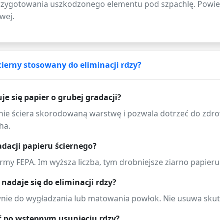
przygotowania uszkodzonego elementu pod szpachlę. Powier
wej.
cierny stosowany do eliminacji rdzy?
e się papier o grubej gradacji?
znie ściera skorodowaną warstwę i pozwala dotrzeć do zdr
ha.
adacji papieru ściernego?
rmy FEPA. Im wyższa liczba, tym drobniejsze ziarno papieru
nadaje się do eliminacji rdzy?
wnie do wygładzania lub matowania powłok. Nie usuwa skut
ć po wstępnym usunięciu rdzy?