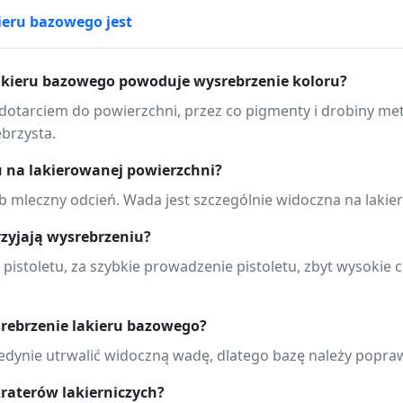
ieru bazowego jest
lakieru bazowego powoduje wysrebrzenie koloru?
otarciem do powierzchni, przez co pigmenty i drobiny meta
ebrzysta.
u na lakierowanej powierzchni?
ub mleczny odcień. Wada jest szczególnie widoczna na lakie
rzyjają wysrebrzeniu?
 pistoletu, za szybkie prowadzenie pistoletu, zbyt wysokie c
rebrzenie lakieru bazowego?
edynie utrwalić widoczną wadę, dlatego bazę należy popra
kraterów lakierniczych?