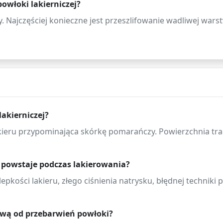
owłoki lakierniczej?
. Najczęściej konieczne jest przeszlifowanie wadliwej war
lakierniczej?
kieru przypominająca skórkę pomarańczy. Powierzchnia tra
powstaje podczas lakierowania?
epkości lakieru, złego ciśnienia natrysku, błędnej techniki
ową od przebarwień powłoki?