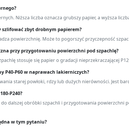
ernego?
rnych. Niższa liczba oznacza grubszy papier, a wyższa liczb
y szlifować zbyt drobnym papierem?
adza powierzchnię. Może to pogorszyć przyczepność szpach
iczna przy przygotowaniu powierzchni pod szpachlę?
achlę stosuje się papier o gradacji nieprzekraczającej P12
rny P40-P60 w naprawach lakierniczych?
ania starej powłoki, rdzy lub dużych nierówności. Jest bar
P180-P240?
ej do dalszej obróbki szpachli i przygotowania powierzchni
łędna w tym pytaniu?