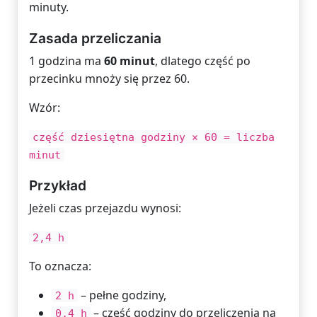
minuty.
Zasada przeliczania
1 godzina ma
60 minut
, dlatego część po
przecinku mnoży się przez 60.
Wzór:
część dziesiętna godziny × 60 = liczba
minut
Przykład
Jeżeli czas przejazdu wynosi:
2,4 h
To oznacza:
– pełne godziny,
2 h
– część godziny do przeliczenia na
0,4 h